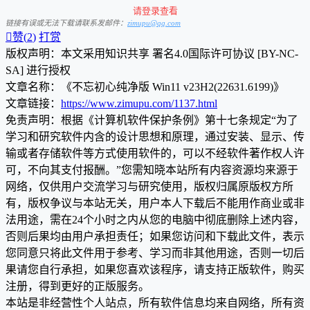
请登录查看
链接有误或无法下载请联系发邮件：
zimupu@qq.com

赞(
2
)
打赏
版权声明：本文采用知识共享 署名4.0国际许可协议 [BY-NC-
SA] 进行授权
文章名称：《不忘初心纯净版 Win11 v23H2(22631.6199)》
文章链接：
https://www.zimupu.com/1137.html
免责声明：根据《计算机软件保护条例》第十七条规定“为了
学习和研究软件内含的设计思想和原理，通过安装、显示、传
输或者存储软件等方式使用软件的，可以不经软件著作权人许
可，不向其支付报酬。”您需知晓本站所有内容资源均来源于
网络，仅供用户交流学习与研究使用，版权归属原版权方所
有，版权争议与本站无关，用户本人下载后不能用作商业或非
法用途，需在24个小时之内从您的电脑中彻底删除上述内容，
否则后果均由用户承担责任；如果您访问和下载此文件，表示
您同意只将此文件用于参考、学习而非其他用途，否则一切后
果请您自行承担，如果您喜欢该程序，请支持正版软件，购买
注册，得到更好的正版服务。
本站是非经营性个人站点，所有软件信息均来自网络，所有资