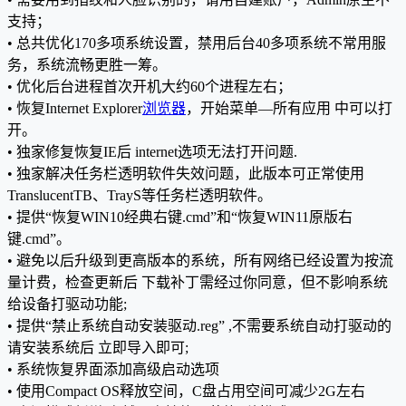
支持；
• 总共优化170多项系统设置，禁用后台40多项系统不常用服
务，系统流畅更胜一筹。
• 优化后台进程首次开机大约60个进程左右；
• 恢复Internet Explorer
浏览器
，开始菜单—所有应用 中可以打
开。
• 独家修复恢复IE后 internet选项无法打开问题.
• 独家解决任务栏透明软件失效问题，此版本可正常使用
TranslucentTB、TrayS等任务栏透明软件。
• 提供“恢复WIN10经典右键.cmd”和“恢复WIN11原版右
键.cmd”。
• 避免以后升级到更高版本的系统，所有网络已经设置为按流
量计费，检查更新后 下载补丁需经过你同意，但不影响系统
给设备打驱动功能;
• 提供“禁止系统自动安装驱动.reg” ,不需要系统自动打驱动的
请安装系统后 立即导入即可;
• 系统恢复界面添加高级启动选项
• 使用Compact OS释放空间，C盘占用空间可减少2G左右