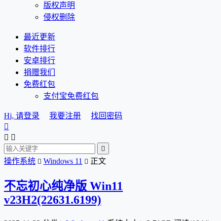
版权声明
侵权删除
最近更新
软件排行
安卓排行
捐赠我们
免费红包
支付宝免费红包
Hi, 请登录
我要注册
找回密码




操作系统
Windows 11
正文


不忘初心纯净版 Win11
v23H2(22631.6199)