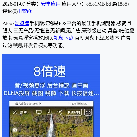
2026-01-07
分类：
安卓应用
应用大小：85.81MB
阅读(1885)
评论(0)

赞(
0
)
Alook
浏览器
手机版堪称是IOS平台的最佳手机浏览器,极简且
强大,三无产品:无推送,无新闻,无广告,毫秒级启动.具备8倍速播
放,视频悬浮窗播放,网页
视频下载
,百度网盘下载,JS脚本,广告
过滤规则,开发者模式等功能。