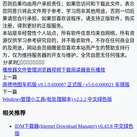
否则后果均由用户承担责任；如果您访问和下载此文件，表示
您同意只将此文件用于参考、学习而非其他用途，否则一切后
果请您自行承担，如果您喜欢该程序，请支持正版软件，购买
注册，得到更好的正版服务。
本站是非经营性个人站点，所有软件信息均来自网络，所有资
源仅供学习参考研究目的，并不贩卖软件，不存在任何商业目
的及用途，网站会员捐赠是您喜欢本站而产生的赞助支持行
为，仅为维持服务器的开支与维护，全凭自愿无任何强求。
分享到









播放器
文件管理
浏览器
视频下载
阅读器
音乐播放
上一篇
高德地图车机版 v9.1.0.600087 正式版 / v5.6.0.600021 车镜版
下一篇
Windows管理小工具(批处理脚本) v2.2.2 中文绿色版
相关推荐
IDM下载器(Internet Download Manager) v6.43.8 中文绿色
版