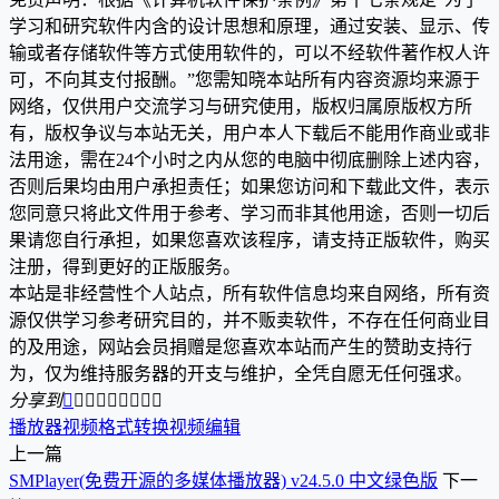
学习和研究软件内含的设计思想和原理，通过安装、显示、传
输或者存储软件等方式使用软件的，可以不经软件著作权人许
可，不向其支付报酬。”您需知晓本站所有内容资源均来源于
网络，仅供用户交流学习与研究使用，版权归属原版权方所
有，版权争议与本站无关，用户本人下载后不能用作商业或非
法用途，需在24个小时之内从您的电脑中彻底删除上述内容，
否则后果均由用户承担责任；如果您访问和下载此文件，表示
您同意只将此文件用于参考、学习而非其他用途，否则一切后
果请您自行承担，如果您喜欢该程序，请支持正版软件，购买
注册，得到更好的正版服务。
本站是非经营性个人站点，所有软件信息均来自网络，所有资
源仅供学习参考研究目的，并不贩卖软件，不存在任何商业目
的及用途，网站会员捐赠是您喜欢本站而产生的赞助支持行
为，仅为维持服务器的开支与维护，全凭自愿无任何强求。
分享到









播放器
视频格式转换
视频编辑
上一篇
SMPlayer(免费开源的多媒体播放器) v24.5.0 中文绿色版
下一