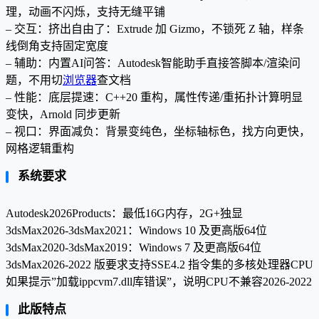
理，动画不闪烁，支持无缝平铺
– 交互：挤出自由了：Extrude 加 Gizmo，不锁死 Z 轴，样条
线倒角支持固定宽度
– 辅助：内置AI问答：Autodesk智能助手直接答脚本/渲染问
题，不用切
浏览器
查文档
– 性能：底层提速：C++20 重构，属性传递/重拓扑计算明显
变快，Arnold 同步更新
– 视口：界面减负：背景变纯色，坐标轴标色，找方向更快，
网格逻辑重构
系统要求
Autodesk2026Products：最低16G内存，2G+独显
3dsMax2026-3dsMax2021：Windows 10 及更高版64位
3dsMax2020-3dsMax2019：Windows 7 及更高版64位
3dsMax2026-2022 版要求支持SSE4.2 指令集的多核处理器CPU
如果提示”加载ippcvm7.dll库错误”，说明CPU不兼容2026-2022
此版特点