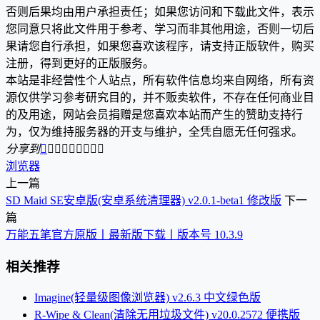
否则后果均由用户承担责任；如果您访问和下载此文件，表示
您同意只将此文件用于参考、学习而非其他用途，否则一切后
果请您自行承担，如果您喜欢该程序，请支持正版软件，购买
注册，得到更好的正版服务。
本站是非经营性个人站点，所有软件信息均来自网络，所有资
源仅供学习参考研究目的，并不贩卖软件，不存在任何商业目
的及用途，网站会员捐赠是您喜欢本站而产生的赞助支持行
为，仅为维持服务器的开支与维护，全凭自愿无任何强求。
分享到









浏览器
上一篇
SD Maid SE安卓版(安卓系统清理器) v2.0.1-beta1 修改版
下一
篇
万能五笔官方原版丨最新版下载丨版本号 10.3.9
相关推荐
Imagine(轻量级图像浏览器) v2.6.3 中文绿色版
R-Wipe & Clean(清除无用垃圾文件) v20.0.2572 便携版