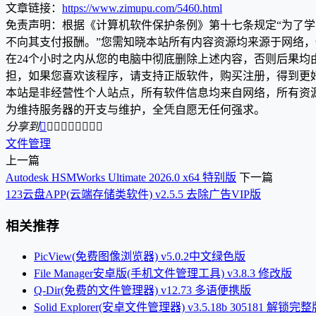
文章链接：
https://www.zimupu.com/5460.html
免责声明：根据《计算机软件保护条例》第十七条规定“为了
不向其支付报酬。”您需知晓本站所有内容资源均来源于网络
在24个小时之内从您的电脑中彻底删除上述内容，否则后果
担，如果您喜欢该程序，请支持正版软件，购买注册，得到更
本站是非经营性个人站点，所有软件信息均来自网络，所有资
为维持服务器的开支与维护，全凭自愿无任何强求。
分享到









文件管理
上一篇
Autodesk HSMWorks Ultimate 2026.0 x64 特别版
下一篇
123云盘APP(云端存储类软件) v2.5.5 去除广告VIP版
相关推荐
PicView(免费图像浏览器) v5.0.2中文绿色版
File Manager安卓版(手机文件管理工具) v3.8.3 修改版
Q-Dir(免费的文件管理器) v12.73 多语便携版
Solid Explorer(安卓文件管理器) v3.5.18b 305181 解锁完