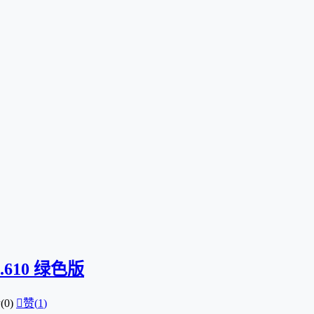
4.610 绿色版
0)

赞(
1
)