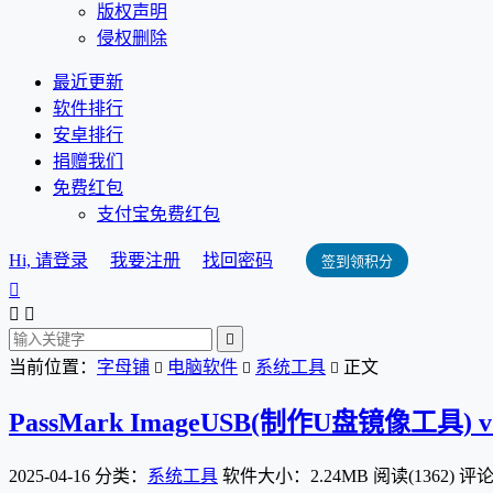
版权声明
侵权删除
最近更新
软件排行
安卓排行
捐赠我们
免费红包
支付宝免费红包
Hi, 请登录
我要注册
找回密码
签到领积分




当前位置：
字母铺
电脑软件
系统工具
正文



PassMark ImageUSB(制作U盘镜像工具) v
2025-04-16
分类：
系统工具
软件大小：2.24MB
阅读(1362)
评论(