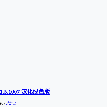
1.5.1007 汉化绿色版
0)

赞(
1
)