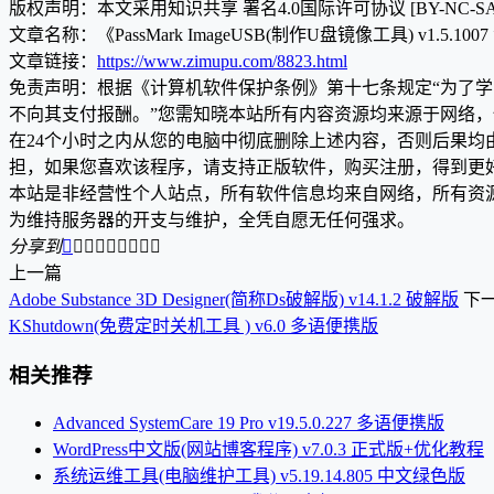
版权声明：本文采用知识共享 署名4.0国际许可协议 [BY-NC-S
文章名称：《PassMark ImageUSB(制作U盘镜像工具) v1.5.10
文章链接：
https://www.zimupu.com/8823.html
免责声明：根据《计算机软件保护条例》第十七条规定“为了
不向其支付报酬。”您需知晓本站所有内容资源均来源于网络
在24个小时之内从您的电脑中彻底删除上述内容，否则后果
担，如果您喜欢该程序，请支持正版软件，购买注册，得到更
本站是非经营性个人站点，所有软件信息均来自网络，所有资
为维持服务器的开支与维护，全凭自愿无任何强求。
分享到









上一篇
Adobe Substance 3D Designer(简称Ds破解版) v14.1.2 破解版
下
KShutdown(免费定时关机工具 ) v6.0 多语便携版
相关推荐
Advanced SystemCare 19 Pro v19.5.0.227 多语便携版
WordPress中文版(网站博客程序) v7.0.3 正式版+优化教程
系统运维工具(电脑维护工具) v5.19.14.805 中文绿色版