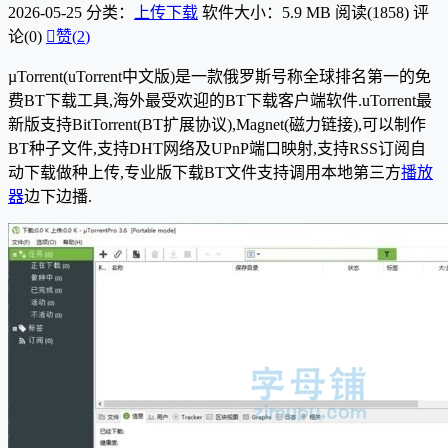
2026-05-25
分类：
上传下载
软件大小：5.9 MB
阅读(1858)
评
论(0)

赞(
2
)
µTorrent(uTorrent中文版)是一款俄罗斯号称全球排名第一的免
费BT下载工具,海外最受欢迎的BT下载客户端软件.uTorrent最
新版支持BitTorrent(BT扩展协议),Magnet(磁力链接),可以制作
BT种子文件,支持DHT网络及UPnP端口映射,支持RSS订阅自
动下载做种上传,专业版下载BT文件支持调用本地第三方
播放
器
边下边播.