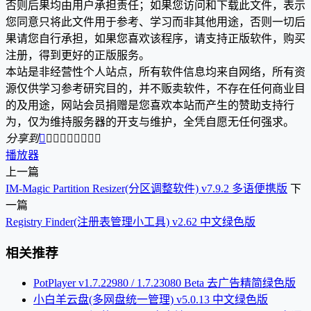
否则后果均由用户承担责任；如果您访问和下载此文件，表示
您同意只将此文件用于参考、学习而非其他用途，否则一切后
果请您自行承担，如果您喜欢该程序，请支持正版软件，购买
注册，得到更好的正版服务。
本站是非经营性个人站点，所有软件信息均来自网络，所有资
源仅供学习参考研究目的，并不贩卖软件，不存在任何商业目
的及用途，网站会员捐赠是您喜欢本站而产生的赞助支持行
为，仅为维持服务器的开支与维护，全凭自愿无任何强求。
分享到









播放器
上一篇
IM-Magic Partition Resizer(分区调整软件) v7.9.2 多语便携版
下
一篇
Registry Finder(注册表管理小工具) v2.62 中文绿色版
相关推荐
PotPlayer v1.7.22980 / 1.7.23080 Beta 去广告精简绿色版
小白羊云盘(多网盘统一管理) v5.0.13 中文绿色版