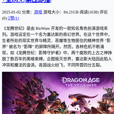
2025-01-02
分类：
游戏
游戏大小：84.21GB
阅读(1638)
评论
(0)

赞(
1
)
《龙腾世纪》是由 BioWare 开发的一款知名角色扮演游戏系
列。游戏设定在一个名为塞达斯的奇幻世界。在这个世界中，
生者所处的现实世界与精灵、恶魔等生物居住的精神世界 “影
界” 被名为 “影障” 的屏障所隔开。然而，各种危机不断涌
现，如《龙腾世纪：影障守护者》中，两个腐败的上古之神挣
脱了数百年的黑暗束缚，企图毁灭世界，塞达斯大陆因此陷入
冲突和魔法的漩涡，各国战火纷飞，不同阵营四分五裂。