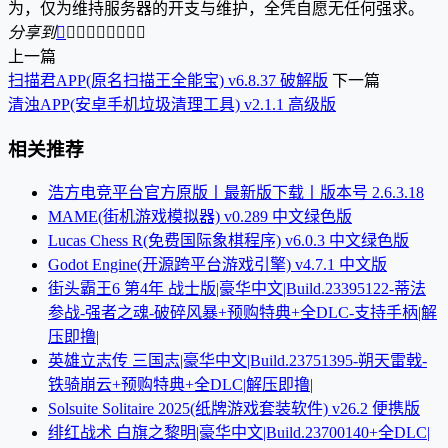
为，仅为维持服务器的开支与维护，全凭自愿无任何强求。
分享到









上一篇
扫描君APP(原名扫描王全能宝) v6.8.37 破解版
下一篇
清浊APP(安卓手机垃圾清理工具) v2.1.1 高级版
相关推荐
浩方电竞平台官方原版丨最新版下载丨版本号 2.6.3.18
MAME(街机游戏模拟器) v0.289 中文绿色版
Lucas Chess R(免费国际象棋程序) v6.0.3 中文绿色版
Godot Engine(开源跨平台游戏引擎) v4.7.1 中文版
街头霸王6 第4年 战士版|豪华中文|Build.23395122-蒂法
参战-强者之魂-破碎风暴+预购特典+全DLC-支持手柄|解
压即撸|
英雄立志传 三国志|豪华中文|Build.23751395-朔天雷戟-
铁骑崩云+预购特典+全DLC|解压即撸|
Solsuite Solitaire 2025(纸牌游戏套装软件) v26.2 便携版
绯红战术 白旗之黎明|豪华中文|Build.23700140+全DLC|