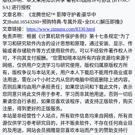
版权声明：本文采用知识共享 署名4.0国际许可协议 [BY-NC-
SA] 进行授权
文章名称：《龙腾世纪™ 影障守护者|豪华中
文|Build.16543260+预购特典-专属外观+全DLC|解压即撸|》
文章链接：
https://www.zimupu.com/8330.html
免责声明：根据《计算机软件保护条例》第十七条规定“为了
学习和研究软件内含的设计思想和原理，通过安装、显示、传
输或者存储软件等方式使用软件的，可以不经软件著作权人许
可，不向其支付报酬。”您需知晓本站所有内容资源均来源于
网络，仅供用户交流学习与研究使用，版权归属原版权方所
有，版权争议与本站无关，用户本人下载后不能用作商业或非
法用途，需在24个小时之内从您的电脑中彻底删除上述内容，
否则后果均由用户承担责任；如果您访问和下载此文件，表示
您同意只将此文件用于参考、学习而非其他用途，否则一切后
果请您自行承担，如果您喜欢该程序，请支持正版软件，购买
注册，得到更好的正版服务。
本站是非经营性个人站点，所有软件信息均来自网络，所有资
源仅供学习参考研究目的，并不贩卖软件，不存在任何商业目
的及用途，网站会员捐赠是您喜欢本站而产生的赞助支持行