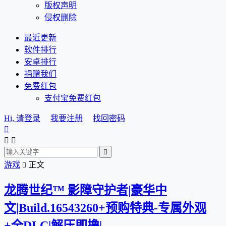
版权声明
侵权删除
最近更新
软件排行
安卓排行
捐赠我们
免费红包
支付宝免费红包
Hi, 请登录
我要注册
找回密码




游戏
正文

龙腾世纪™ 影障守护者|豪华中
文|Build.16543260+预购特典-专属外观
+全DLC|解压即撸|