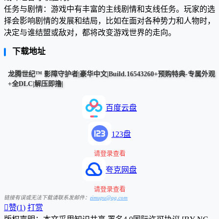
任务与剧情：游戏中有丰富的主线剧情和支线任务。玩家的选
择会影响剧情的发展和结局，比如在面对各种势力和人物时，
决定与谁结盟或敌对，都将改变游戏世界的走向。
下载地址
龙腾世纪™ 影障守护者|豪华中文|Build.16543260+预购特典-专属外观
+全DLC|解压即撸|
百度云盘
123盘
请登录查看
夸克网盘
请登录查看
链接有误或无法下载请联系发邮件：
zimupu@qq.com

赞(
1
)
打赏