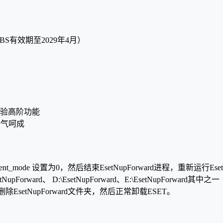
BS有效期至2029年4月）
体验高阶功能
一气呵成
e 设置为0，然后结束EsetNupForward进程，重新运行EsetNu
rward、 D:\EsetNupForward、E:\EsetNupForward其中之一
除EsetNupForward文件夹，然后正常卸载ESET。