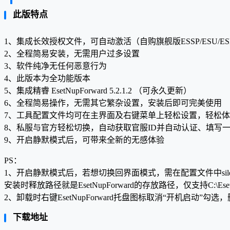
此版特点
1、集成长效授权文件，可自动激活（自购旗舰版ESSP/ESU/ES
2、全程简易安装，无需用户过多设置
3、软件纯净无任何恶意行为
4、此版本为全功能版本
5、集成精睿 EsetNupForward 5.2.1.2 （可永久更新）
6、全程简易操作，无需其它繁杂设置，安装后即可完美使用
7、工具配置文件均可在主界面及右键菜单上轻松设置，轻松
8、私服与官方轻松切换，自动获取官服ID并自动认证、填写
9、开启静默模式后，可带来全新的无感体验
PS：
1、开启静默模式后，若想切换回界面模式，需在配置文件中silent_mod
安装时释放路径就是EsetNupForward的存放路径，仅支持C:\EsetNupFo
2、卸载时右键EsetNupForward托盘图标取消“开机启动”勾选，删
下载地址