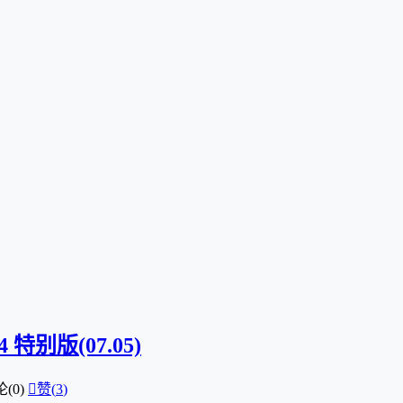
x64 特别版(07.05)
(0)

赞(
3
)