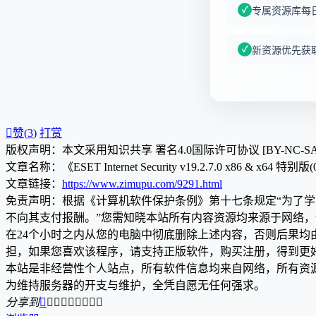
专属资源库每
新资源优先获

赞(
3
)
打赏
版权声明：本文采用知识共享 署名4.0国际许可协议 [BY-NC-S
文章名称：《ESET Internet Security v19.2.7.0 x86 & x64 特别版(
文章链接：
https://www.zimupu.com/9291.html
免责声明：根据《计算机软件保护条例》第十七条规定“为了
不向其支付报酬。”您需知晓本站所有内容资源均来源于网络
在24个小时之内从您的电脑中彻底删除上述内容，否则后果
担，如果您喜欢该程序，请支持正版软件，购买注册，得到更
本站是非经营性个人站点，所有软件信息均来自网络，所有资
为维持服务器的开支与维护，全凭自愿无任何强求。
分享到








