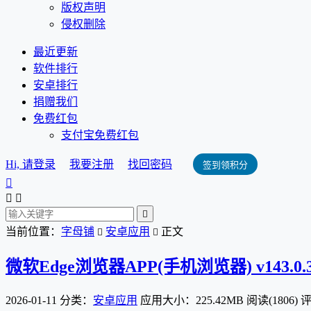
版权声明
侵权删除
最近更新
软件排行
安卓排行
捐赠我们
免费红包
支付宝免费红包
Hi, 请登录
我要注册
找回密码
签到领积分




当前位置：
字母铺
安卓应用
正文


微软Edge浏览器APP(手机浏览器) v143.0.3
2026-01-11
分类：
安卓应用
应用大小：225.42MB
阅读(1806)
评