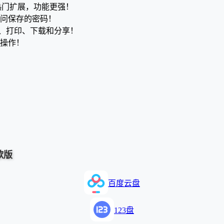
y等热门扩展，功能更强！
访问保存的密码！
、打印、下载和分享！
手操作！
谷歌版
百度云盘
123盘