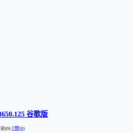
650.125 谷歌版
论(0)

赞(
0
)