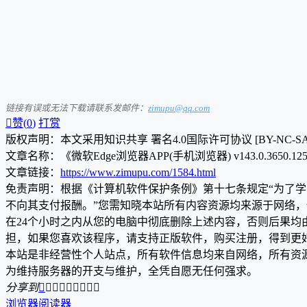
链接有误或无法下载请联系发邮件：
zimupu@qq.com

赞(
0
)
打赏
版权声明：本文采用知识共享 署名4.0国际许可协议 [BY-NC-S
文章名称：《微软Edge浏览器APP(手机浏览器) v143.0.3650.1
文章链接：
https://www.zimupu.com/1584.html
免责声明：根据《计算机软件保护条例》第十七条规定“为了
不向其支付报酬。”您需知晓本站所有内容资源均来源于网络
在24个小时之内从您的电脑中彻底删除上述内容，否则后果
担，如果您喜欢该程序，请支持正版软件，购买注册，得到更
本站是非经营性个人站点，所有软件信息均来自网络，所有资
为维持服务器的开支与维护，全凭自愿无任何强求。
分享到









浏览器
阅读器