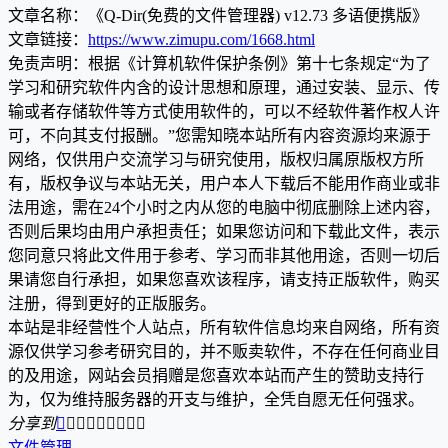
文章名称：《Q-Dir(免费的文件管理器) v12.73 多语便携版》
文章链接：
https://www.zimupu.com/1668.html
免责声明：根据《计算机软件保护条例》第十七条规定“为了
学习和研究软件内含的设计思想和原理，通过安装、显示、传
输或者存储软件等方式使用软件的，可以不经软件著作权人许
可，不向其支付报酬。”您需知晓本站所有内容资源均来源于
网络，仅供用户交流学习与研究使用，版权归属原版权方所
有，版权争议与本站无关，用户本人下载后不能用作商业或非
法用途，需在24个小时之内从您的电脑中彻底删除上述内容，
否则后果均由用户承担责任；如果您访问和下载此文件，表示
您同意只将此文件用于参考、学习而非其他用途，否则一切后
果请您自行承担，如果您喜欢该程序，请支持正版软件，购买
注册，得到更好的正版服务。
本站是非经营性个人站点，所有软件信息均来自网络，所有资
源仅供学习参考研究目的，并不贩卖软件，不存在任何商业目
的及用途，网站会员捐赠是您喜欢本站而产生的赞助支持行
为，仅为维持服务器的开支与维护，全凭自愿无任何强求。
分享到









文件管理