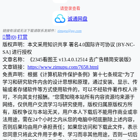
请登录查看
诚通网盘
链接有误或无法下载请联系发邮件：
zimupu@qq.com

赞(
0
)
打赏
版权声明：本文采用知识共享 署名4.0国际许可协议 [BY-NC-
SA] 进行授权
文章名称：《2345看图王 v13.4.0.12514 去广告精简安装版》
文章链接：
https://www.zimupu.com/7658.html
免责声明：根据《计算机软件保护条例》第十七条规定“为了
学习和研究软件内含的设计思想和原理，通过安装、显示、传
输或者存储软件等方式使用软件的，可以不经软件著作权人许
可，不向其支付报酬。”您需知晓本站所有内容资源均来源于
网络，仅供用户交流学习与研究使用，版权归属原版权方所
有，版权争议与本站无关，用户本人下载后不能用作商业或非
法用途，需在24个小时之内从您的电脑中彻底删除上述内容，
否则后果均由用户承担责任；如果您访问和下载此文件，表示
您同意只将此文件用于参考、学习而非其他用途，否则一切后