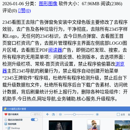
2026-01-06
分类：
图形图像
软件大小：67.96MB
阅读(2386)
评论(0)

赞(
0
)
2345看图王去除广告弹窗免安装中文绿色版主要修改了去程序
效验，去广告及各种垃圾行为，干净彻底，去除所有2345字样
和Logo，无任何的2345标识，去今日热点弹窗、去看图王首
页窗口栏资讯广告，去图片管理程序主界面左侧底部LOGO图
片区域，去看图王PDF
阅读器
广告，即侧边栏发现、搜索，去
所有程序的无用菜单项：问题反馈、检测版本，去选项界面：
检测升级栏项、常规-首页资讯设置，禁止程序偷偷篡改
浏览
器
主页2345导航的刷量行为，禁止程序自动创建开始菜单
“2345王牌软件”程序组，杜绝所有程序检测升级，禁止后台下
载升级数据包文件，杜绝所有程序后台下载广告素材、访问统
计数据，背后刷量统计分析上报行为，删除各种垃圾组件：开
机助手,今日热点,网址导航,业务辅助,核心服务,升级程序。