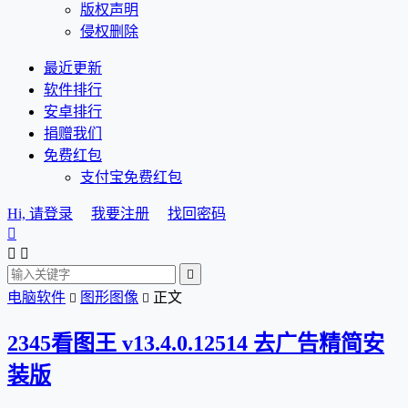
版权声明
侵权删除
最近更新
软件排行
安卓排行
捐赠我们
免费红包
支付宝免费红包
Hi, 请登录
我要注册
找回密码




电脑软件
图形图像
正文


2345看图王 v13.4.0.12514 去广告精简安
装版