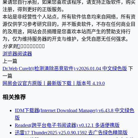
果请您自行承担，如果您喜欢该程序，请支持正版软件，购买
注册，得到更好的正版服务。
本站是非经营性个人站点，所有软件信息均来自网络，所有资
源仅供学习参考研究目的，并不贩卖软件，不存在任何商业目
的及用途，网站会员捐赠是您喜欢本站而产生的赞助支持行
为，仅为维持服务器的开支与维护，全凭自愿无任何强求。
分享到









浏览器
阅读器
上一篇
Dr.Web CureIt!(检测清除恶意软件) v2026.01.04 中文绿色版
下
一篇
网易会议官方原版丨最新版下载丨版本号 4.19.0
相关推荐
IDM下载器(Internet Download Manager) v6.43.8 中文绿色
版
Readest(跨平台电子书阅读器) v0.12.1 多语便携版
迅雷17 Thunder2025 v25.0.90.1592 去广告绿色精简版