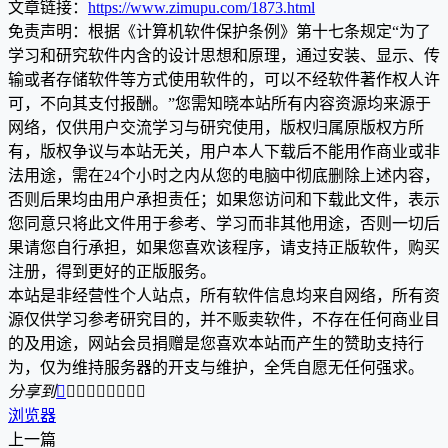
文章链接：
https://www.zimupu.com/1873.html
免责声明：根据《计算机软件保护条例》第十七条规定“为了
学习和研究软件内含的设计思想和原理，通过安装、显示、传
输或者存储软件等方式使用软件的，可以不经软件著作权人许
可，不向其支付报酬。”您需知晓本站所有内容资源均来源于
网络，仅供用户交流学习与研究使用，版权归属原版权方所
有，版权争议与本站无关，用户本人下载后不能用作商业或非
法用途，需在24个小时之内从您的电脑中彻底删除上述内容，
否则后果均由用户承担责任；如果您访问和下载此文件，表示
您同意只将此文件用于参考、学习而非其他用途，否则一切后
果请您自行承担，如果您喜欢该程序，请支持正版软件，购买
注册，得到更好的正版服务。
本站是非经营性个人站点，所有软件信息均来自网络，所有资
源仅供学习参考研究目的，并不贩卖软件，不存在任何商业目
的及用途，网站会员捐赠是您喜欢本站而产生的赞助支持行
为，仅为维持服务器的开支与维护，全凭自愿无任何强求。
分享到









浏览器
上一篇